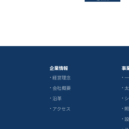
企業情報
事
経営理念
一
会社概要
太
沿革
シ
アクセス
照
設